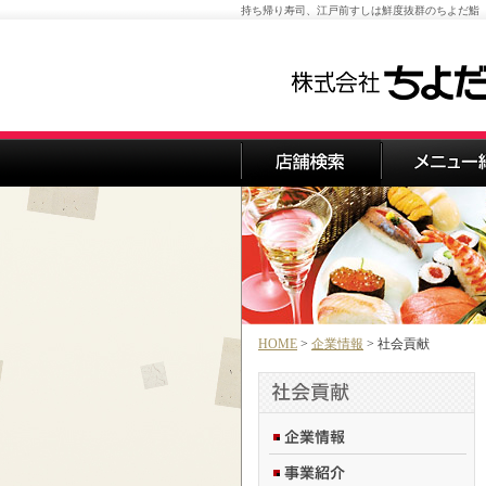
持ち帰り寿司、江戸前すしは鮮度抜群のちよだ鮨
HOME
>
企業情報
> 社会貢献