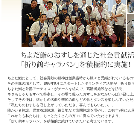
ちよだ鮨にとって、社会貢献の精神は創業当時から脈々と受継がれているもの
その実践の場として、1998年9月にスタートしたボランティア活動が「折り鶴
ちよだ鮨と外部アーティストがチームを組んで、高齢者施設などを訪問。
ネタもしゃりもすべて持参し、その場で握ったおすしをおなかいっぱい召し上
そしてその後は、懐かしの名曲や季節の曲などの歌とダンスを楽しんでいただ
「私たちのおすしを召し上がっていただき、喜んでもらいたい。」
障がい者施設、児童養護施設、被災地など訪問施設を増やし、2018年9月に20
これからも私たちは、もっとたくさんの方々に喜んでいただけるよう、
「折り鶴キャラバン」を積極的に続けていきたいと考えています。