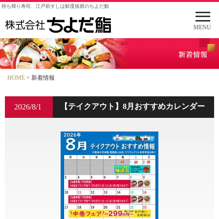
持ち帰り寿司、江戸前すしは鮮度抜群のちよだ鮨
メ
ニ
MENU
ュ
ー
を
開
く
HOME
> 新着情報
【テイクアウト】8月おすすめカレンダー
2026/8/1