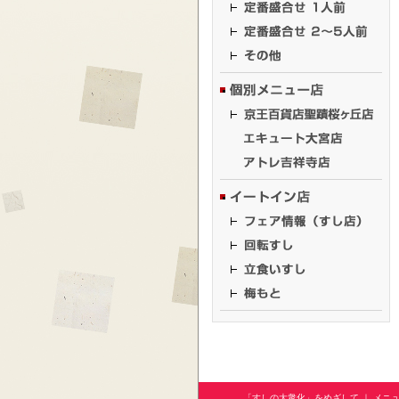
「すしの大衆化」をめざして
｜
メニ