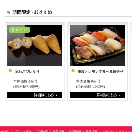
茎わさびいなり
藻塩とレモンで食べる盛合せ
本体価格 249円
本体価格 999円
(税込価格 269円)
(税込価格 1,079円)
ュー紹介
｜
ブランド紹介
｜
店舗検索
｜
採用情報
｜
企業情報
｜
新着情報
｜
お知らせ
｜
サイトマ