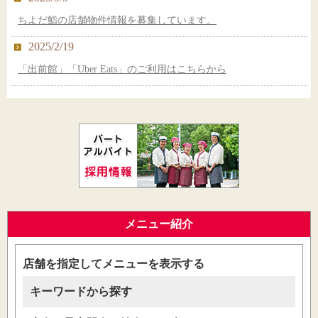
【新店オープン】ちよだ鮨 アトレ亀戸店
ちよだ鮨の店舗物件情報を募集しています。
2014/3/11
2025/2/19
ちよだ鮨・炊飯工場が『食の安心・安全・五つ星』を獲得しま
した！
「出前館」「Uber Eats」のご利用はこちらから
メニュー紹介
店舗を指定してメニューを表示する
キーワードから探す