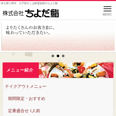
持ち帰り寿司、江戸前すしは鮮度抜群のちよだ鮨
メ
ニ
MENU
ュ
ー
を
開
く
メニュー紹介
テイクアウトメニュー
期間限定・おすすめ
定番盛合せ 1人前