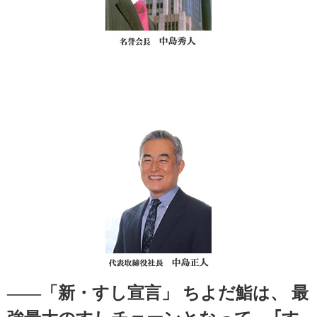
——「新・すし宣言」
ちよだ鮨は、
最