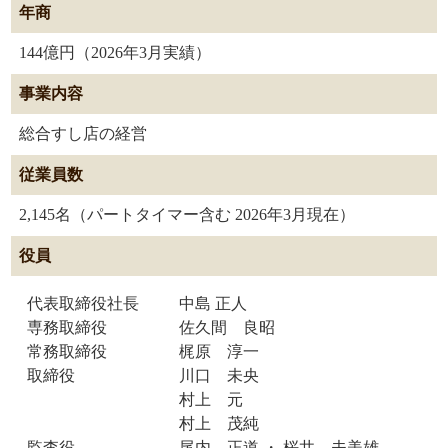
年商
144億円（2026年3月実績）
事業内容
総合すし店の経営
従業員数
2,145名（パートタイマー含む 2026年3月現在）
役員
代表取締役社長
中島 正人
専務取締役
佐久間 良昭
常務取締役
梶原 淳一
取締役
川口 未央
村上 元
村上 茂純
監査役
尾内 正道 ・ 桜井 夫美雄