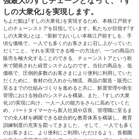
強最大のすしチェーンとなって、
｢す
しの大衆化｣を実現します。
ちよだ鮨は｢すしの大衆化｣を実現するため、本格江戸前す
しのチェーンストアを目指しています。
私たちが目指す｢す
しの大衆化｣とは、“新鮮でおいしい本格江戸前すしを、手
頃な価格で、一人でも多くのお客さまに召し上がっていた
だく”こと。
それを実現できる唯一の方法が、一つの商品の
販売を極大化することのできる、チェーンストアという欧
米で開発された経営システムなのです。
当社の商品を、低
価格で、圧倒的多数のお客さまにより便利に利用していた
だくために、食材の仕入れから物流、商品の製造・販売に
至るまでの仕組みづくりを進めると共に、鮮度管理や衛生
管理における独自のシステムを構築。
また、｢すしの大衆
化｣の実現に向け、一人一人の能力をさらに高めていくた
め、パートタイマーから新入社員や店長、管理職に至るま
での全人材を網羅できる総合的な教育体系を構築し、教育
訓練制度の充実を図ってきました。
そして、一人でも多く
のお客さまに、より便利にご利用いただけるよう、首都圏