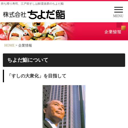
持ち帰り寿司、江戸前すしは鮮度抜群のちよだ鮨
メ
ニ
MENU
ュ
ー
を
開
く
HOME
> 企業情報
ちよだ鮨について
「すしの大衆化」を目指して