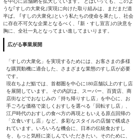
を中心に店舗網を拡大しています。
とはいっても、このよ
うな｢すしの大衆化｣実現に向けた取り組みは、まだまだ道
半ば。
｢すしの大衆化｣という私たちの使命を果たし、社会
に存在不可欠な企業となるべく、｢新・すし宣言｣の決意を
胸に、全社一丸となってまい進してまいります。
広がる事業展開
「すしの大衆化」を実現するためには、お客さまの多様
な購買動機に適合した、さまざまな業態のすし店が必要
です。
現在ちよだ鮨では、首都圏を中心に180店舗以上のすし店
を展開しています。 その内訳は、スーパー、百貨店、商
店街などでおなじみの「持ち帰りすし店」を中心に、お
手ごろな価格で楽しくおすしを選べる「回転すし店」、
江戸時代のおすしの食べ方の再現ともいえる原点回帰の
「立食いすし店」など、多彩なスタイルの店舗で構成さ
れています。いろいろな機会に、日本の伝統食おすし
を、もっと気軽に楽しんでいただきたい。そのために、