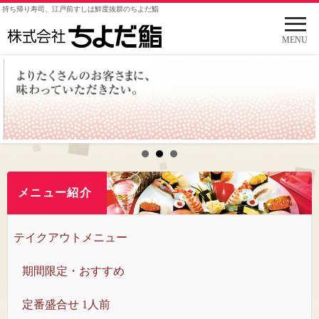
持ち帰り寿司、江戸前すしは鮮度抜群のちよだ鮨
メ
ニ
MENU
ュ
ー
を
開
く
メニュー紹介
テイクアウトメニュー
期間限定・おすすめ
定番盛合せ 1人前