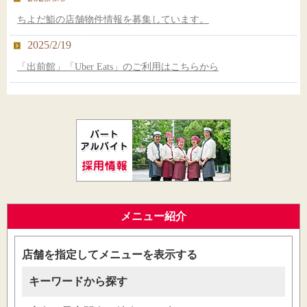
【新店オープン】ちよだ鮨 アトレ亀戸店
ちよだ鮨の店舗物件情報を募集しています。
2014/3/11
2025/2/19
ちよだ鮨・炊飯工場が『食の安心・安全・五つ星』を獲得しま
した！
「出前館」「Uber Eats」のご利用はこちらから
メニュー紹介
店舗を指定してメニューを表示する
キーワードから探す