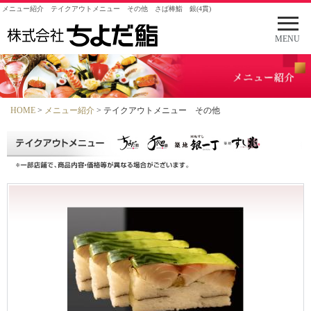
メニュー紹介 テイクアウトメニュー その他 さば棒鮨 銀(4貫)
メ
ニ
MENU
ュ
ー
を
開
く
HOME
>
メニュー紹介
> テイクアウトメニュー その他