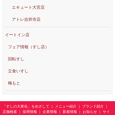
エキュート大宮店
アトレ吉祥寺店
イートイン店
フェア情報（すし店）
回転すし
立食いすし
梅もと
「すしの大衆化」をめざして
｜
メニュー紹介
｜
ブランド紹介
｜
店舗検索
｜
採用情報
｜
企業情報
｜
新着情報
｜
お知らせ
｜
サイ