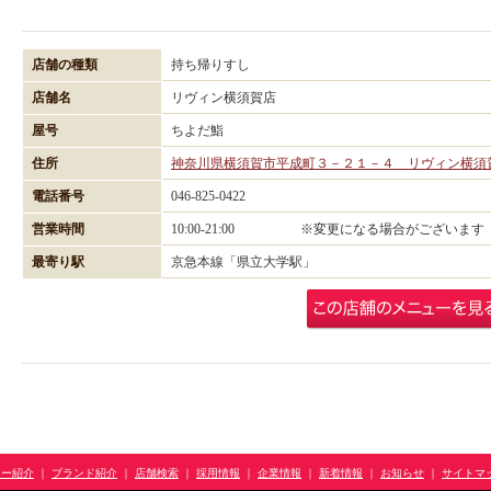
店舗の種類
持ち帰りすし
店舗名
リヴィン横須賀店
屋号
ちよだ鮨
住所
神奈川県横須賀市平成町３－２１－４ リヴィン横須
電話番号
046-825-0422
営業時間
10:00-21:00 ※変更になる場合がございます
最寄り駅
京急本線「県立大学駅」
ュー紹介
｜
ブランド紹介
｜
店舗検索
｜
採用情報
｜
企業情報
｜
新着情報
｜
お知らせ
｜
サイトマ