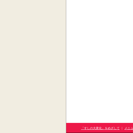
「すしの大衆化」をめざして
｜
メニ