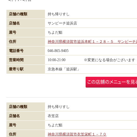
店舗の種類
持ち帰りすし
店舗名
サンビーチ追浜店
屋号
ちよだ鮨
住所
神奈川県横須賀市追浜本町１－２８－５ サンビーチ
電話番号
046-865-9405
営業時間
10:00-21:00 ※変更になる場合がございます
最寄り駅
京急本線「追浜駅」
店舗の種類
持ち帰りすし
店舗名
衣笠店
屋号
ちよだ鮨
住所
神奈川県横須賀市衣笠栄町１－７０