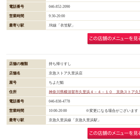
電話番号
046-852-2090
営業時間
9:30-20:00
最寄り駅
JR線「衣笠駅」
店舗の種類
持ち帰りすし
店舗名
京急ストア久里浜店
屋号
ちよだ鮨
住所
神奈川県横須賀市久里浜４－４－１０ 京急ストア久
電話番号
046-838-4778
営業時間
10:00-20:00 ※変更になる場合がございます
最寄り駅
京急久里浜線「京急久里浜駅」