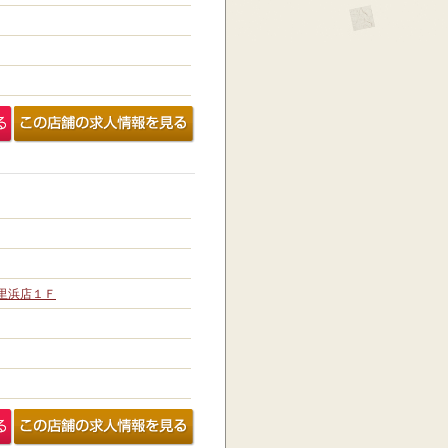
里浜店１Ｆ