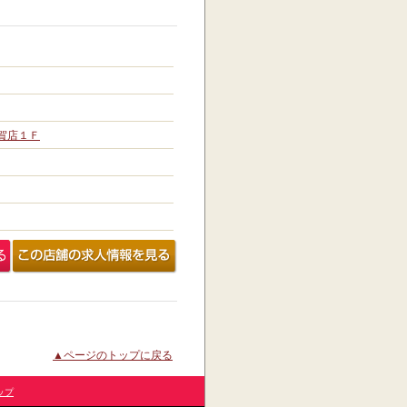
賀店１Ｆ
▲ページのトップに戻る
ップ