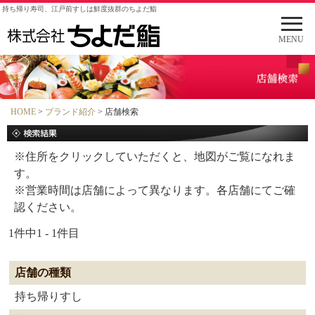
持ち帰り寿司、江戸前すしは鮮度抜群のちよだ鮨
メ
ニ
MENU
ュ
ー
を
開
く
HOME
>
ブランド紹介
> 店舗検索
※住所をクリックしていただくと、地図がご覧になれま
す。
※営業時間は店舗によって異なります。各店舗にてご確
認ください。
1件中1 - 1件目
店舗の種類
持ち帰りすし