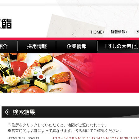
※住所をクリックしていただくと、地図がご覧になれます。
※営業時間は店舗によって異なります。各店舗にてご確認ください。
173件中51 - 55件目
1
2
3
4
5
6
7
8
9
10
11
12
13
14
15
16
17
18
19
20
21
22