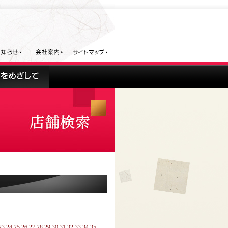
23
24
25
26
27
28
29
30
31
32
33
34
35