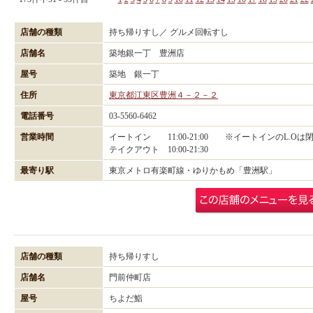
店舗の種類
持ち帰りすし／ グルメ回転すし
店舗名
築地銀一丁 豊洲店
屋号
築地 銀一丁
住所
東京都江東区豊洲４－２－２
電話番号
03-5560-6462
営業時間
イートイン 11:00-21:00 ※イートインのL.Oは
テイクアウト 10:00-21:30
最寄り駅
東京メトロ有楽町線・ゆりかもめ「豊洲駅」
店舗の種類
持ち帰りすし
店舗名
門前仲町店
屋号
ちよだ鮨