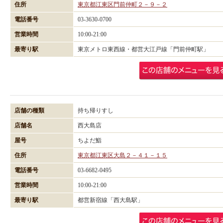
住所
東京都江東区門前仲町２－９－２
電話番号
03-3630-0700
営業時間
10:00-21:00
最寄り駅
東京メトロ東西線・都営大江戸線「門前仲町駅」
店舗の種類
持ち帰りすし
店舗名
西大島店
屋号
ちよだ鮨
住所
東京都江東区大島２－４１－１５
電話番号
03-6682-0495
営業時間
10:00-21:00
最寄り駅
都営新宿線「西大島駅」