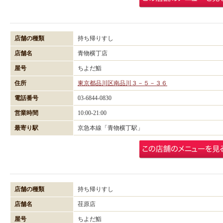
店舗の種類
持ち帰りすし
店舗名
青物横丁店
屋号
ちよだ鮨
住所
東京都品川区南品川３－５－３６
電話番号
03-6844-0830
営業時間
10:00-21:00
最寄り駅
京急本線「青物横丁駅」
店舗の種類
持ち帰りすし
店舗名
荏原店
屋号
ちよだ鮨