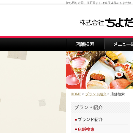
持ち帰り寿司、江戸前すしは鮮度抜群のちよだ鮨
HOME
>
ブランド紹介
> 店舗検索