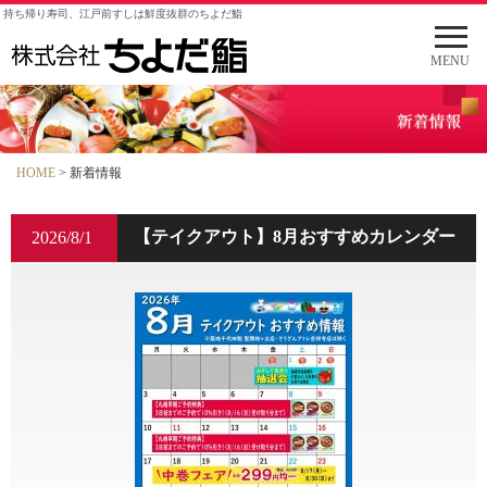
持ち帰り寿司、江戸前すしは鮮度抜群のちよだ鮨
メ
ニ
MENU
ュ
ー
を
開
く
HOME
> 新着情報
【テイクアウト】8月おすすめカレンダー
2026/8/1